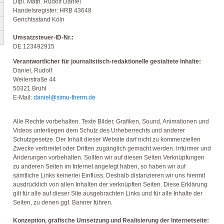
Dipl. Math. Rudolf Daniel
Handelsregister: HRB 43648
Gerichtsstand Köln
Umsatzsteuer-ID-Nr.:
DE 123492915
Verantwortlicher für journalistisch-redaktionelle gestaltete Inhalte:
Daniel, Rudolf
Weilerstraße 44
50321 Brühl
E-Mail:
daniel@simu-therm.de
Alle Rechte vorbehalten. Texte Bilder, Grafiken, Sound, Animationen und
Videos unterliegen dem Schutz des Urheberrechts und anderer
Schutzgesetze. Der Inhalt dieser Website darf nicht zu kommerziellen
Zwecke verbreitet oder Dritten zugänglich gemacht werden. Irrtürmer und
Änderungen vorbehalten. Sollten wir auf diesen Seiten Verknüpfungen
zu anderen Seiten im Internet angelegt haben, so haben wir auf
sämtliche Links keinerlei Einfluss. Deshalb distanzieren wir uns hiermit
ausdrücklich von allen Inhalten der verknüpften Seiten. Diese Erklärung
gilt für alle auf dieser Site ausgebrachten Links und für alle Inhalte der
Seiten, zu denen ggf. Banner führen.
Konzeption, grafische Umsetzung und Realisierung der Internetseite: