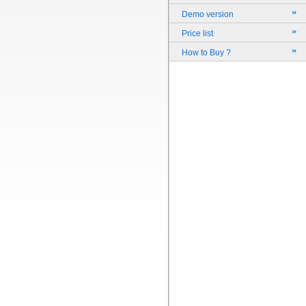
Demo version
Price list
How to Buy ?